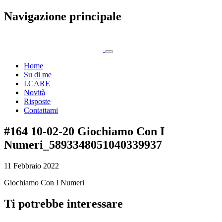
Navigazione principale
Home
Su di me
I.CARE
Novità
Risposte
Contattami
#164 10-02-20 Giochiamo Con I
Numeri_5893348051040339937
11 Febbraio 2022
Giochiamo Con I Numeri
Ti potrebbe interessare