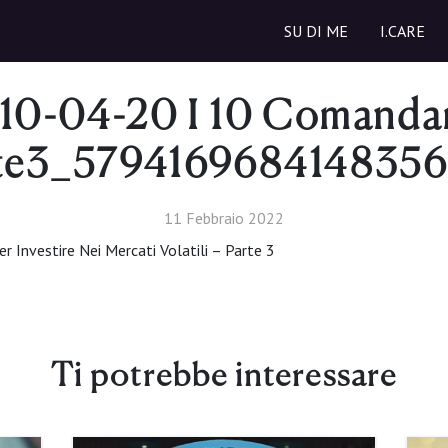
SU DI ME
I.CARE
 10-04-20 I 10 Comanda
te3_579416968414835
11 Febbraio 2022
 Investire Nei Mercati Volatili – Parte 3
Ti potrebbe interessare