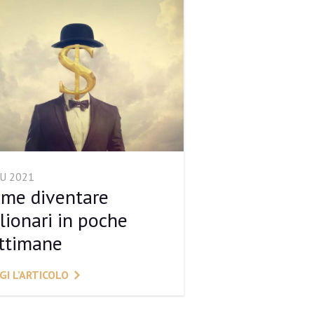
IU 2021
me diventare
lionari in poche
ttimane
GI L’ARTICOLO