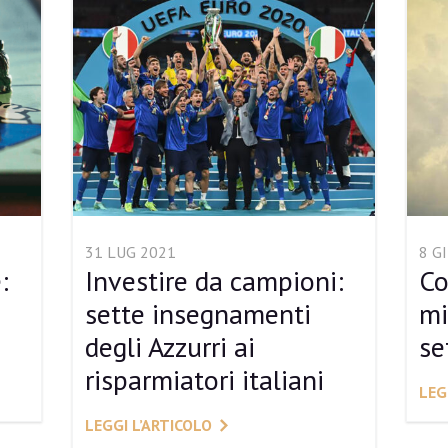
31 LUG 2021
8 G
:
Investire da campioni:
Co
e
sette insegnamenti
mi
degli Azzurri ai
se
risparmiatori italiani
LEG
LEGGI L’ARTICOLO