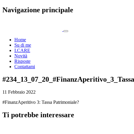
Navigazione principale
Home
Su di me
I.CARE
Novità
Risposte
Contattami
#234_13_07_20_#FinanzAperitivo_3_Tass
11 Febbraio 2022
#FinanzAperitivo 3: Tassa Patrimoniale?
Ti potrebbe interessare