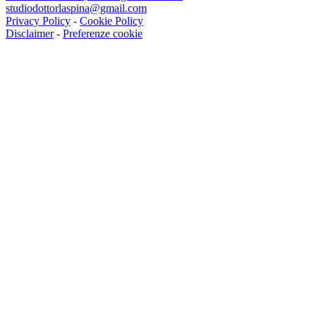
studiodottorlaspina@gmail.com
Privacy Policy
-
Cookie Policy
Disclaimer
-
Preferenze cookie