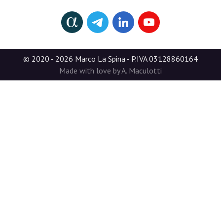
© 2020 - 2026 Marco La Spina - P.IVA 03128860164
Made with love by A. Maculotti