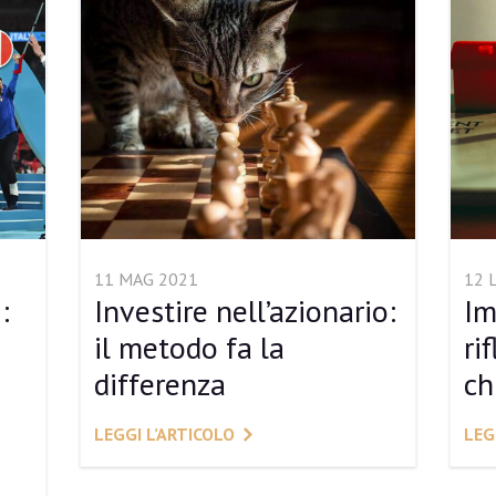
11 MAG 2021
12 
:
Investire nell’azionario:
Im
il metodo fa la
ri
differenza
ch
LEGGI L’ARTICOLO
LEG