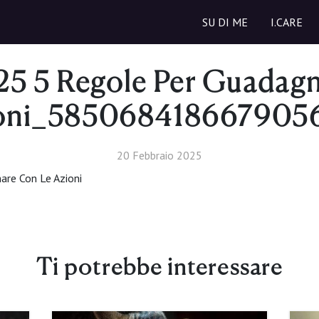
SU DI ME
I.CARE
5 5 Regole Per Guadag
oni_585068418667905
20 Febbraio 2025
are Con Le Azioni
Ti potrebbe interessare