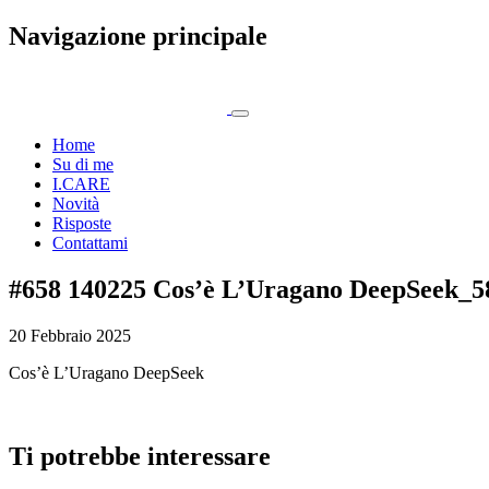
Navigazione principale
Home
Su di me
I.CARE
Novità
Risposte
Contattami
#658 140225 Cos’è L’Uragano DeepSeek_
20 Febbraio 2025
Cos’è L’Uragano DeepSeek
Ti potrebbe interessare