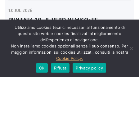
10 JUL 2026
PUNTATA 10 - IL VERO NEMICO: TE
STESSO
Utilizziamo cookies tecnici necessari al funzionamento di
questo sito web e cookies finalizzati al miglioramento
dell’esperienza di navigazione.
Non installiamo cookies opzionali senza il suo consenso. Per
maggiori informazioni sui cookies utilizzati, consulti la nostra
Cookie Policy.
Ok
Rifiuta
Privacy policy
Noi siamo quello che
facciamo
costantemente,
l’eccellenza quindi