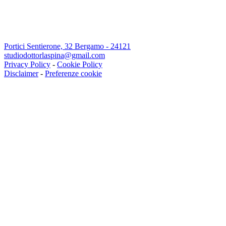
Portici Sentierone, 32 Bergamo - 24121
studiodottorlaspina@gmail.com
Privacy Policy
-
Cookie Policy
Disclaimer
-
Preferenze cookie