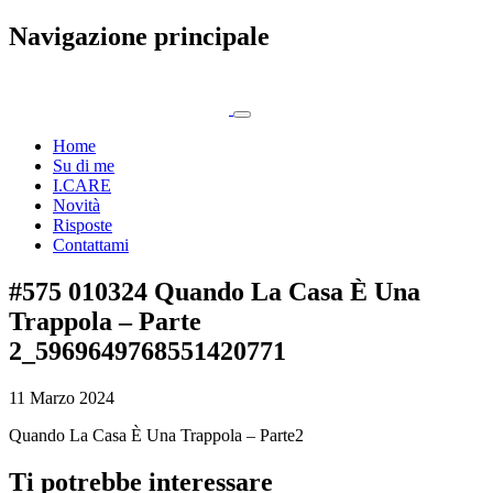
Navigazione principale
Home
Su di me
I.CARE
Novità
Risposte
Contattami
#575 010324 Quando La Casa È Una
Trappola – Parte
2_5969649768551420771
11 Marzo 2024
Quando La Casa È Una Trappola – Parte2
Ti potrebbe interessare