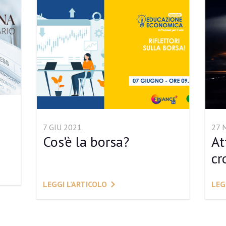
7 GIU 2021
27 
Cos’è la borsa?
At
cr
LEGGI L’ARTICOLO
LEG