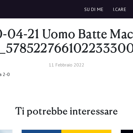
SU DI ME
I.CARE
-04-21 Uomo Batte Mac
_57852276610223330
11 Febbraio 2022
a 2-0
Ti potrebbe interessare