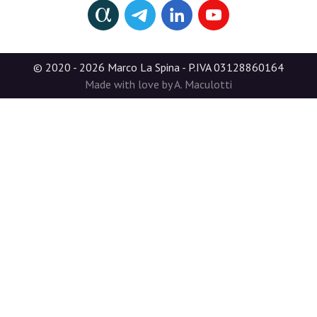
© 2020 - 2026 Marco La Spina - P.IVA 03128860164
Made with love by A. Maculotti