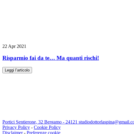
22 Apr 2021
Risparmio fai da te… Ma quanti rischi!
Leggi l’articolo
Portici Sentierone, 32 Bergamo - 24121
studiodottorlaspina@gmail.
Privacy Policy
-
Cookie Policy
Disclaimer
-
Preferenze cookie