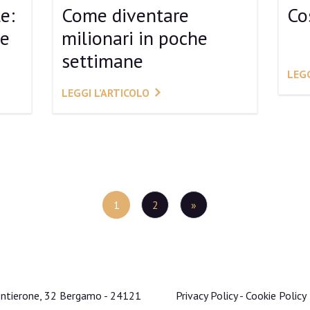
e:
Come diventare
Co
 e
milionari in poche
settimane
LEGG
LEGGI L’ARTICOLO
i
1
2
»
Sentierone, 32 Bergamo - 24121
Privacy Policy
-
Cookie Policy