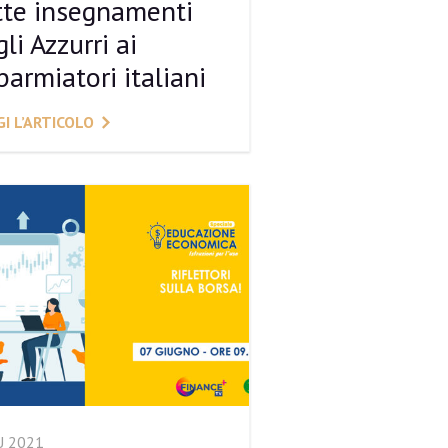
tte insegnamenti
li Azzurri ai
parmiatori italiani
I L’ARTICOLO
U 2021