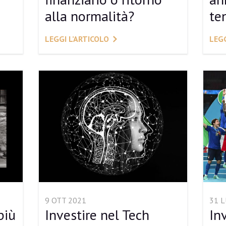
alla normalità?
te
LEGGI L’ARTICOLO
LEGG
9 OTT 2021
31 
più
Investire nel Tech
In