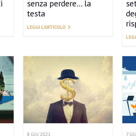
i
senza perdere… la
se
testa
deg
ris
LEGGI L’ARTICOLO
LEGG
8 GIU 2021
7 GI