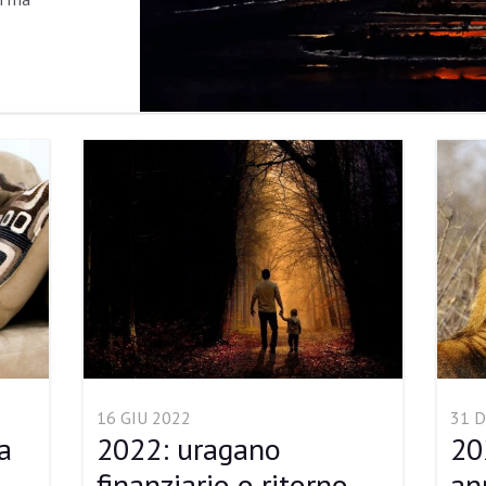
16 GIU 2022
31 D
a
2022: uragano
20
finanziario o ritorno
an