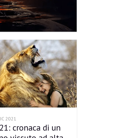
IC 2021
21: cronaca di un
no vissuto ad alta