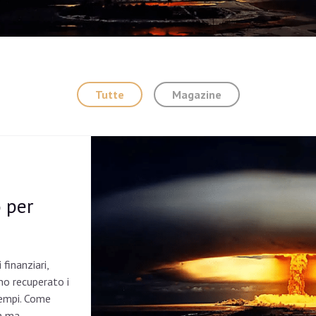
Tutte
Magazine
 per
 finanziari,
no recuperato i
 tempi. Come
n ma